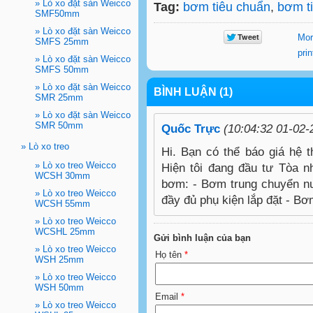
»
Lò xo đặt sàn Weicco
Tag:
bơm tiêu chuẩn
,
bơm t
SMF50mm
»
Lò xo đặt sàn Weicco
Mor
SMFS 25mm
prin
»
Lò xo đặt sàn Weicco
SMFS 50mm
»
Lò xo đặt sàn Weicco
BÌNH LUẬN (1)
SMR 25mm
»
Lò xo đặt sàn Weicco
SMR 50mm
Quốc Trực
(10:04:32 01-02-
»
Lò xo treo
Hi. Bạn có thể báo giá hệ
»
Lò xo treo Weicco
Hiện tôi đang đầu tư Tòa nh
WCSH 30mm
bơm: - Bơm trung chuyển n
»
Lò xo treo Weicco
đầy đủ phụ kiện lắp đặt - Bơ
WCSH 55mm
»
Lò xo treo Weicco
WCSHL 25mm
Gửi bình luận của bạn
»
Lò xo treo Weicco
Họ tên
*
WSH 25mm
»
Lò xo treo Weicco
WSH 50mm
Email
*
»
Lò xo treo Weicco