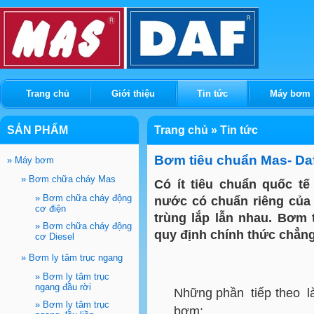
Trang chủ
Giới thiệu
Tin tức
Máy bơm
SẢN PHẨM
Trang chủ
»
Tin tức
Bơm tiêu chuẩn Mas- Da
»
Máy bơm
»
Bơm chữa cháy Mas
Có ít tiêu chuẩn quốc tế
»
Bơm chữa cháy động
nước có chuẩn riêng của
cơ điện
trùng lắp lẫn nhau. Bơm 
»
Bơm chữa cháy động
quy định chính thức chẳn
cơ Diesel
»
Bơm ly tâm trục ngang
»
Bơm ly tâm trục
ngang đầu rời
Những phần tiếp theo là 
»
Bơm ly tâm trục
bơm: