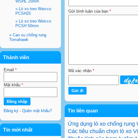
WSHL 25mm
»
Lò xo treo Weicco
Gửi bình luận của bạn
*
PCSH25
»
Lò xo treo Weicco
PCSH 50mm
»
Cao su chống rung
Tomahawk
Thành viên
Email
*
Mã xác nhận
*
Mật khẩu
*
Tin liên quan
Đăng ký
-
Quên mật khẩu?
Ứng dụng lò xo chống rung
Tin mới nhất
Các tiêu chuẩn chọn lò xo V