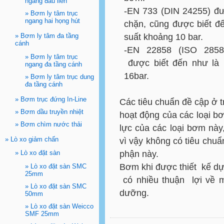
ngang đầu liền
-EN 733 (DIN 24255) đ
»
Bơm ly tâm trục
ngang hai họng hút
chặn, cũng được biết đ
»
Bơm ly tâm đa tầng
suất khoảng 10 bar.
cánh
-EN 22858 (ISO 285
»
Bơm ly tâm trục
được biết đến như là 
ngang đa tầng cánh
16bar.
»
Bơm ly tâm trục dung
đa tầng cánh
»
Bơm trục đứng In-Line
Các tiêu chuẩn đề cập ở t
»
Bơm dầu truyền nhiệt
hoạt động của các loại b
»
Bơm chìm nước thải
lực của các loại bơm này,
»
Lò xo giảm chấn
vì vậy không có tiêu chuẩ
»
Lò xo đặt sàn
phận này.
Bơm khi được thiết kế d
»
Lò xo đặt sàn SMC
25mm
có nhiều thuận lợi về m
»
Lò xo đặt sàn SMC
dưỡng.
50mm
»
Lò xo đặt sàn Weicco
SMF 25mm