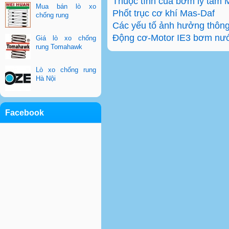
Thuộc tính của bơm ly tâm 
Mua bán lò xo
Phốt trục cơ khí Mas-Daf
chống rung
Các yếu tố ảnh hưởng thông
Động cơ-Motor IE3 bơm nư
Giá lò xo chống
rung Tomahawk
Lò xo chống rung
Hà Nội
Facebook