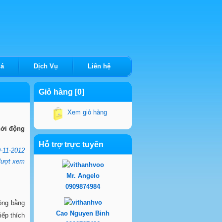
iá
Dịch Vụ
Liên hệ
Giỏ hàng [0]
Xem giỏ hàng
hởi động
Hỗ trợ trực tuyến
-11-2012
lượt xem
Mr. Angelo
0909874984
ộng bằng
Cao Nguyen Binh
ếp thích