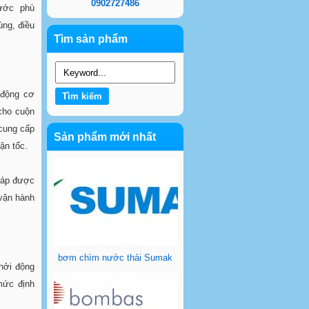
0902727486
hước phù
ng, điều
Tìm sản phẩm
 động cơ
cho cuộn
 cung cấp
Sản phẩm mới nhất
ận tốc.
n áp được
 vận hành
bơm chìm nước thải Sumak
hởi động
mức định