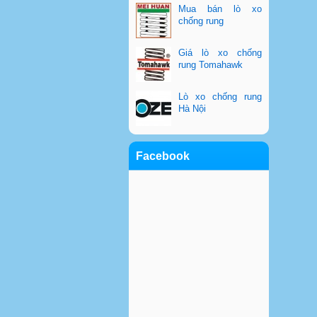
Mua bán lò xo
chống rung
Giá lò xo chống
rung Tomahawk
Lò xo chống rung
Hà Nội
Facebook