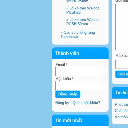
Gửi bì
WSHL 25mm
»
Lò xo treo Weicco
PCSH25
»
Lò xo treo Weicco
PCSH 50mm
»
Cao su chống rung
Tomahawk
Thành viên
Mã xác
Email
*
Mật khẩu
*
Tin li
Đăng ký
-
Quên mật khẩu?
Phốt tr
Chất l
Ăn mòn
Tin mới nhất