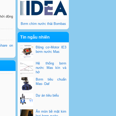
khởi động
Bơm chìm nước thải Bombas
Tin ngẫu nhiên
Share on
Động cơ-Motor IE3
bơm nước Mas
Hệ thống bơm
nước Mas kín và
hở
Bơm tiêu chuẩn
Mas- Daf
Dự án tiêu biểu
Ăn mòn bề mặt kim
loại bơm nước