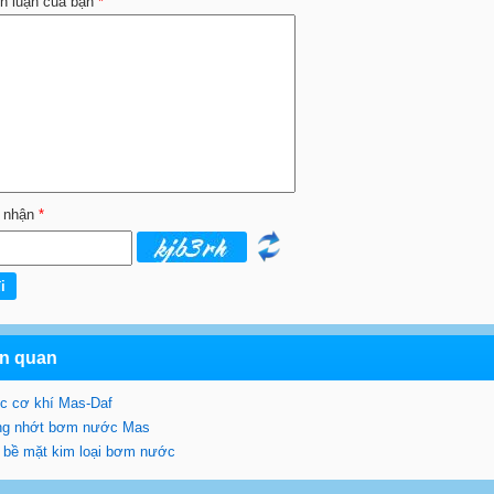
nh luận của bạn
*
 nhận
*
ên quan
ục cơ khí Mas-Daf
ỏng nhớt bơm nước Mas
 bề mặt kim loại bơm nước