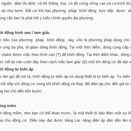
 nguồn điện ổn định, và hệ thống trục có độ cứng vững cao và có kích t
í dụ như bơm. Bất cứ khi nào phương pháp khởi động trực tiếp được dù
ọng cần làm là phải hỏi ý kiến chính quyền địa phương.
ởi
động hình sao / tam giác
c tiêu của phương pháp khởi động này, vốn là phương pháp dùng cho
m ứng ba pha, là giảm dòng khởi động, Tại một thời điểm, dòng cung cấp 
 stator được mắc theo hình sao (Y) để khởi động. Tại thời điểm khác, dòng
c nối lại vào cuộn dây theo cách mắc tam giác (Δ) một khi động cơ đã đạt v
ởi động tự biến áp
 tên gọi đã mô tả, khởi động tự biến áp sử dụng thiết bị tự biến áp. Tự biế
 nối tiếp với động cơ trong khi khởi động và thay đổi điện áp cho đến giá trị
ng hai cho đến bốn bước.
ộng mềm
i động mềm, như bạn có thể đoán trước, là một thiết bị bảo đảm một sự k
i cho động cơ. Điều này đạt được bằng các nâng điện áp dần dần lên 