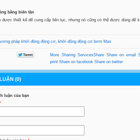
ộng bằng biến tần
n được thiết kế để cung cấp liên tục, nhưng nó cũng có thể được dùng để 
ương pháp khởi động động cơ
,
khởi động động cơ bơm Mas
More Sharing Services
Share
Share on email
print
Share on facebook
Share on twitter
LUẬN (0)
nh luận của bạn
*