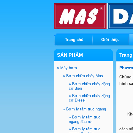
Trang chủ
Giới thiệu
SẢN PHẨM
Trang
Phươn
»
Máy bơm
»
Bơm chữa cháy Mas
Chúng t
hình sa
»
Bơm chữa cháy động
cơ điện
»
Bơm chữa cháy động
cơ Diesel
»
Bơm ly tâm trục ngang
Kh
»
Bơm ly tâm trục
ngang đầu rời
Theo n
»
Bơm ly tâm trục
cách n