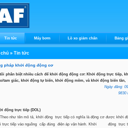
Tin tức
Máy bơm
Lò xo giảm chấn
Bảng g
 chủ
»
Tin tức
g pháp khởi động động cơ
ôi phân biệt nhiều cách để khởi động động cơ: Khởi động trực tiếp, k
o/tam giác, khởi động tự biến, khởi động mềm, và khởi động biến tần,
Ngày đăng: 09
9830 
ởi
động trực tiếp (DOL)
hư tên mô tả, khởi động trực tiếp có nghĩa là động cơ được khởi đ
ối trực tiếp vào nguồng cấp đúng điện áp vận hành. Khởi động trực ti