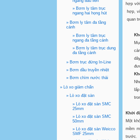
ngang đầu liền
hợp với
»
Bơm ly tâm trục
hợp, v
ngang hai họng hút
quan tr
»
Bơm ly tâm đa tầng
cánh
Kh
»
Bơm ly tâm trục
ngang đa tầng cánh
Mụ
»
Bơm ly tâm trục dung
cả
đa tầng cánh
dây
»
Bơm trục đứng In-Line
đượ
»
Bơm dầu truyền nhiệt
Kh
»
Bơm chìm nước thải
Như
»
Lò xo giảm chấn
lấp
»
Lò xo đặt sàn
tro
»
Lò xo đặt sàn SMC
25mm
Khởi
đ
»
Lò xo đặt sàn SMC
Một khở
50mm
mềm mạ
»
Lò xo đặt sàn Weicco
SMF 25mm
trước.