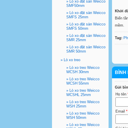
»
Lò xo đặt sàn Weicco
SMF50mm
Khởi
đ
»
Lò xo đặt sàn Weicco
SMFS 25mm
Biến tầ
»
Lò xo đặt sàn Weicco
mềm.
SMFS 50mm
»
Lò xo đặt sàn Weicco
Tag:
Ph
SMR 25mm
»
Lò xo đặt sàn Weicco
SMR 50mm
»
Lò xo treo
»
Lò xo treo Weicco
WCSH 30mm
BÌNH 
»
Lò xo treo Weicco
WCSH 55mm
Gửi bì
»
Lò xo treo Weicco
Họ tên
WCSHL 25mm
»
Lò xo treo Weicco
WSH 25mm
Email
*
»
Lò xo treo Weicco
WSH 50mm
»
Lò xo treo Weicco